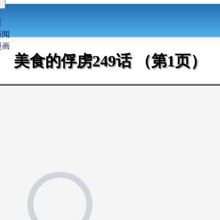
单
的俘虏249话
页
新闻
漫画
美食的俘虏249话 （第1页）