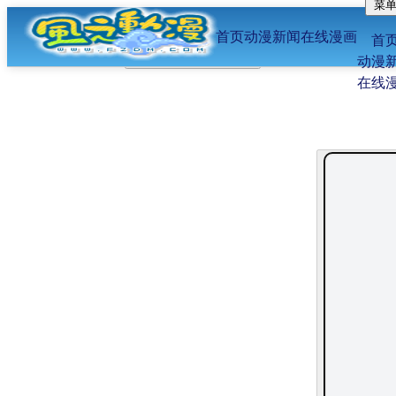
菜
位置：
FFF风之动漫首页
-
在线漫画
-
-美食
首页
动漫新闻
在线漫画
首
美食的俘虏249话讨论区
动漫
在线