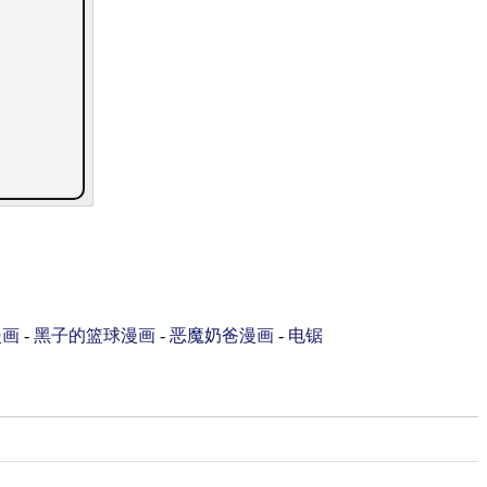
漫画
-
黑子的篮球漫画
-
恶魔奶爸漫画
-
电锯