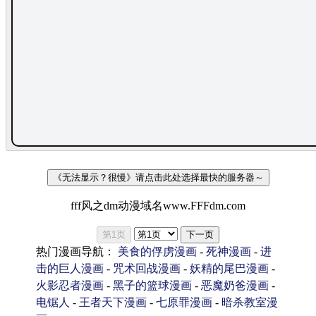
《无法显示？很慢》请点击此处选择最快的服务器～
fff风之dm动漫域名www.FFFdm.com
第1页
下一页
热门漫画导航：
美食的俘虏漫画
-
死神漫画
-
进
击的巨人漫画
-
咒术回战漫画
-
妖精的尾巴漫画
-
火影忍者漫画
-
黑子的篮球漫画
-
恶魔奶爸漫画
-
电锯人
-
王者天下漫画
-
七原罪漫画
-
暗杀教室漫