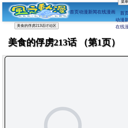
菜
位置：
FFF风之动漫首页
-
在线漫画
-
-美食的俘
首页
动漫新闻
在线漫画
虏213话
首
动漫
美食的俘虏213话讨论区
在线
美食的俘虏213话 （第1页）