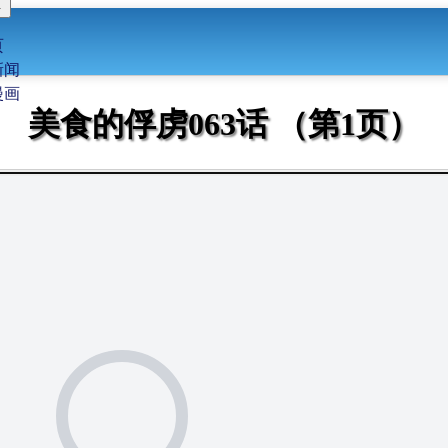
单
的俘虏063话
页
新闻
漫画
美食的俘虏063话 （第1页）