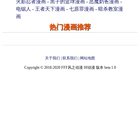
火影忍者漫画
-
黑子的篮球漫画
-
恶魔奶爸漫画
-
电锯人
-
王者天下漫画
-
七原罪漫画
-
暗杀教室漫
画
热门漫画推荐
关于我们
|
联系我们
|
网站地图
Copyright © 2018-2020 FFF风之动漫 fff动漫 版本 beta 1.0