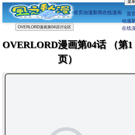
菜
位置：
FFF风之动漫首页
-
在线漫画
-
首页
动漫新闻
在线漫画
OVERLORD漫画
-第04话
首
动漫
OVERLORD漫画第04话讨论区
在线
OVERLORD漫画第04话 （第1
页）