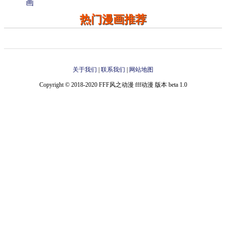
画
热门漫画推荐
关于我们
|
联系我们
|
网站地图
Copyright © 2018-2020 FFF风之动漫 fff动漫 版本 beta 1.0