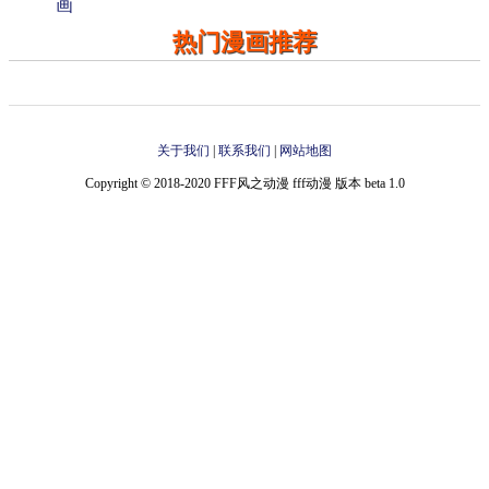
画
热门漫画推荐
关于我们
|
联系我们
|
网站地图
Copyright © 2018-2020 FFF风之动漫 fff动漫 版本 beta 1.0