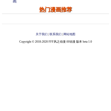
画
热门漫画推荐
关于我们
|
联系我们
|
网站地图
Copyright © 2018-2020 FFF风之动漫 fff动漫 版本 beta 1.0