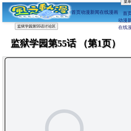
菜
位置：
FFF风之动漫首页
-
在线漫画
-
-监狱学园
首页
动漫新闻
在线漫画
第55话
首
动漫
监狱学园第55话讨论区
在线
监狱学园第55话 （第1页）