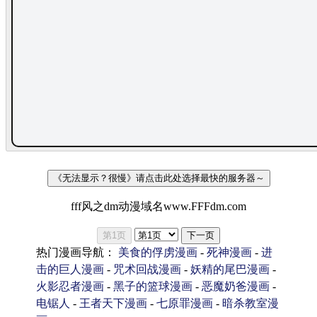
《无法显示？很慢》请点击此处选择最快的服务器～
fff风之dm动漫域名www.FFFdm.com
第1页
下一页
热门漫画导航：
美食的俘虏漫画
-
死神漫画
-
进
击的巨人漫画
-
咒术回战漫画
-
妖精的尾巴漫画
-
火影忍者漫画
-
黑子的篮球漫画
-
恶魔奶爸漫画
-
电锯人
-
王者天下漫画
-
七原罪漫画
-
暗杀教室漫