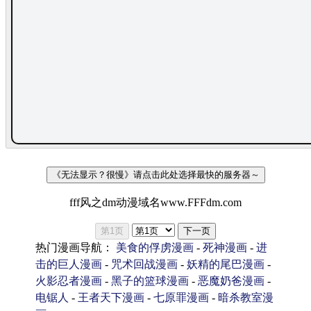
《无法显示？很慢》请点击此处选择最快的服务器～
fff风之dm动漫域名www.FFFdm.com
第1页
下一页
热门漫画导航：
美食的俘虏漫画
-
死神漫画
-
进
击的巨人漫画
-
咒术回战漫画
-
妖精的尾巴漫画
-
火影忍者漫画
-
黑子的篮球漫画
-
恶魔奶爸漫画
-
电锯人
-
王者天下漫画
-
七原罪漫画
-
暗杀教室漫