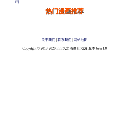
画
热门漫画推荐
关于我们
|
联系我们
|
网站地图
Copyright © 2018-2020 FFF风之动漫 fff动漫 版本 beta 1.0