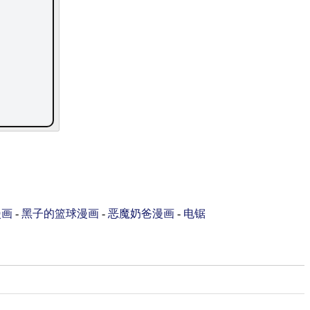
漫画
-
黑子的篮球漫画
-
恶魔奶爸漫画
-
电锯