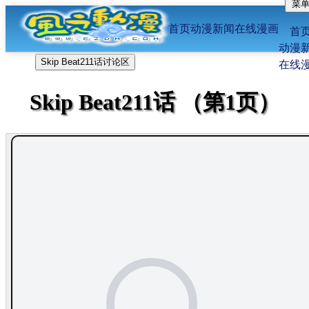
菜
位置：
FFF风之动漫首页
-
在线漫画
-
-Skip
首页
动漫新闻
在线漫画
Beat211话
首
动漫
Skip Beat211话讨论区
在线
Skip Beat211话 （第1页）