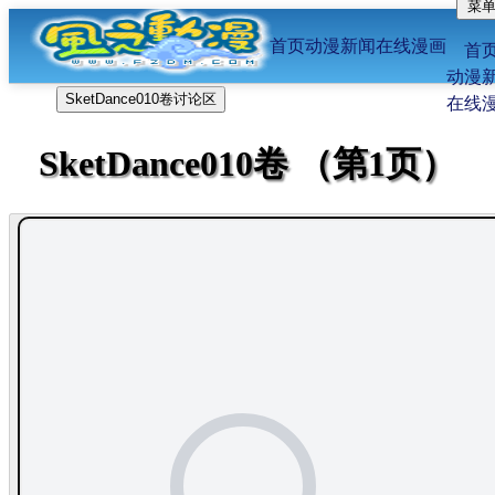
菜
位置：
FFF风之动漫首页
-
在线漫画
-
-
首页
动漫新闻
在线漫画
SketDance010卷
首
动漫
SketDance010卷讨论区
在线
SketDance010卷 （第1页）