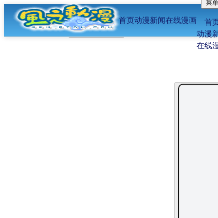
菜
位置：
FFF风之动漫首页
-
在线漫画
-
-凉风
首页
动漫新闻
在线漫画
首
凉风第9卷讨论区
动漫
在线