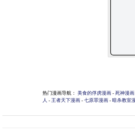
热门漫画导航：
美食的俘虏漫画
-
死神漫画
人
-
王者天下漫画
-
七原罪漫画
-
暗杀教室