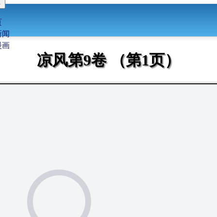
单
第9卷
页
新闻
漫画
凉风第9卷 （第1页）