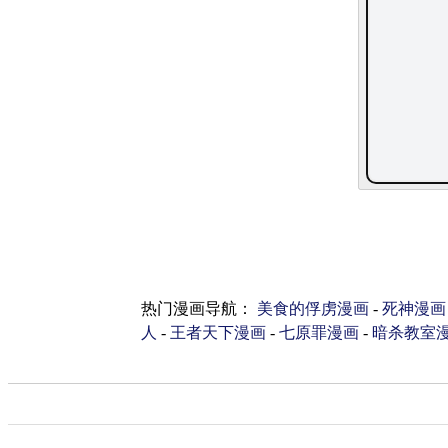
热门漫画导航：
美食的俘虏漫画
-
死神漫画
人
-
王者天下漫画
-
七原罪漫画
-
暗杀教室