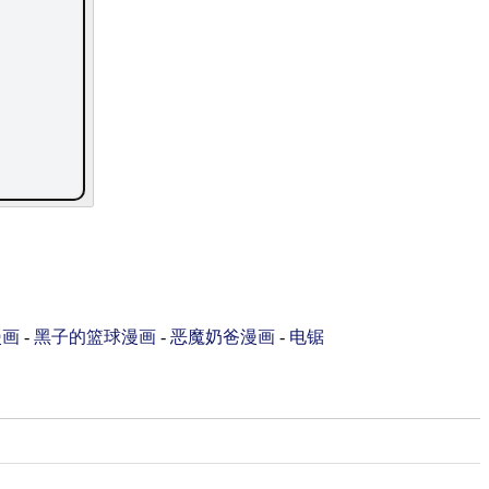
漫画
-
黑子的篮球漫画
-
恶魔奶爸漫画
-
电锯