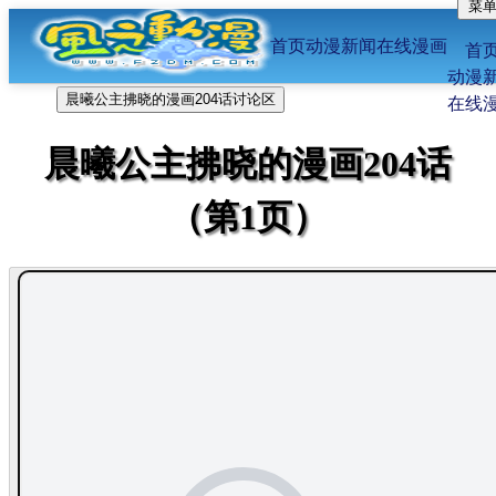
菜
位置：
FFF风之动漫首页
-
在线漫画
-
晨曦公主拂
首页
动漫新闻
在线漫画
晓的漫画
-204话
首
动漫
晨曦公主拂晓的漫画204话讨论区
在线
晨曦公主拂晓的漫画204话
（第1页）