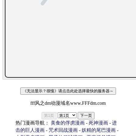
《无法显示？很慢》请点击此处选择最快的服务器～
fff风之dm动漫域名www.FFFdm.com
第1页
下一页
热门漫画导航：
美食的俘虏漫画
-
死神漫画
-
进
击的巨人漫画
-
咒术回战漫画
-
妖精的尾巴漫画
-