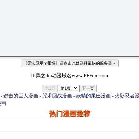
《无法显示？很慢》请点击此处选择最快的服务器～
fff风之dm动漫域名www.FFFdm.com
第1页
下一页
-
进击的巨人漫画
-
咒术回战漫画
-
妖精的尾巴漫画
-
火影忍者
漫画
热门漫画推荐