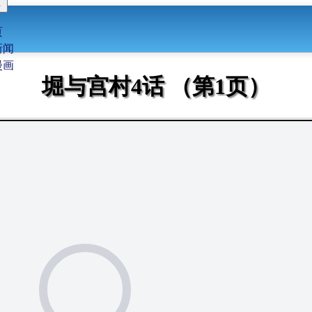
单
宫村4话
页
新闻
漫画
堀与宫村4话 （第1页）