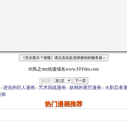
《无法显示？很慢》请点击此处选择最快的服务器～
fff风之dm动漫域名www.FFFdm.com
第1页
下一页
-
进击的巨人漫画
-
咒术回战漫画
-
妖精的尾巴漫画
-
火影忍者
漫画
热门漫画推荐