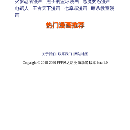
火影忍者漫画
-
黑子的篮球漫画
-
恶魔奶爸漫画
-
电锯人
-
王者天下漫画
-
七原罪漫画
-
暗杀教室漫
画
热门漫画推荐
关于我们
|
联系我们
|
网站地图
Copyright © 2018-2020 FFF风之动漫 fff动漫 版本 beta 1.0