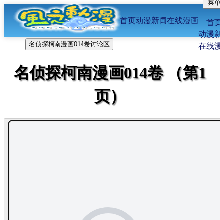
菜
位置：
FFF风之动漫首页
-
在线漫画
-
名侦探柯南
首页
动漫新闻
在线漫画
漫画
-014卷
首
动漫
名侦探柯南漫画014卷讨论区
在线
名侦探柯南漫画014卷 （第1
页）