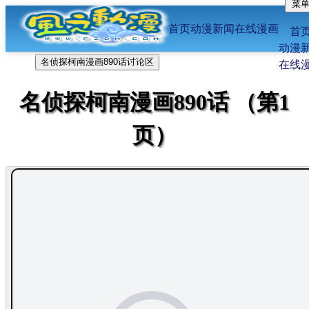
菜
位置：
FFF风之动漫首页
-
在线漫画
-
名侦探柯南
首页
动漫新闻
在线漫画
漫画
-890话
首
动漫
名侦探柯南漫画890话讨论区
在线
名侦探柯南漫画890话 （第1
页）