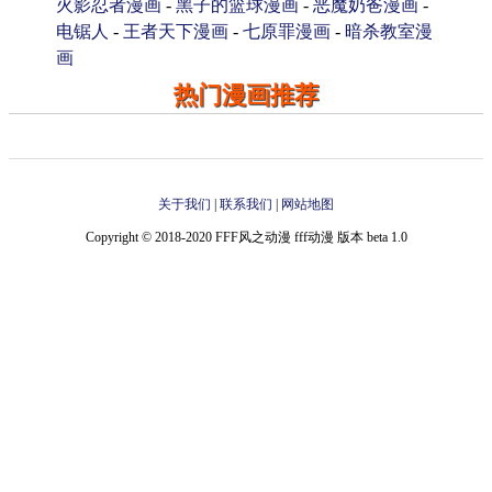
火影忍者漫画
-
黑子的篮球漫画
-
恶魔奶爸漫画
-
电锯人
-
王者天下漫画
-
七原罪漫画
-
暗杀教室漫
画
热门漫画推荐
关于我们
|
联系我们
|
网站地图
Copyright © 2018-2020 FFF风之动漫 fff动漫 版本 beta 1.0