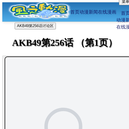
菜
位置：
FFF风之动漫首页
-
在线漫画
-
-AKB49第
首页
动漫新闻
在线漫画
256话
首
动漫
AKB49第256话讨论区
在线
AKB49第256话 （第1页）