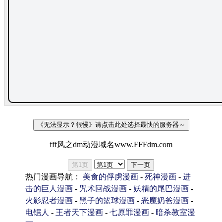
《无法显示？很慢》请点击此处选择最快的服务器～
fff风之dm动漫域名www.FFFdm.com
第1页
下一页
热门漫画导航：
美食的俘虏漫画
-
死神漫画
-
进
击的巨人漫画
-
咒术回战漫画
-
妖精的尾巴漫画
-
火影忍者漫画
-
黑子的篮球漫画
-
恶魔奶爸漫画
-
电锯人
-
王者天下漫画
-
七原罪漫画
-
暗杀教室漫