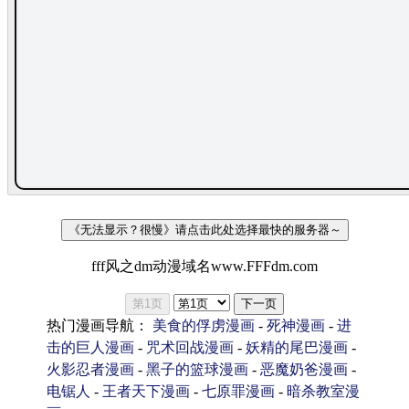
《无法显示？很慢》请点击此处选择最快的服务器～
fff风之dm动漫域名www.FFFdm.com
第1页
下一页
热门漫画导航：
美食的俘虏漫画
-
死神漫画
-
进
击的巨人漫画
-
咒术回战漫画
-
妖精的尾巴漫画
-
火影忍者漫画
-
黑子的篮球漫画
-
恶魔奶爸漫画
-
电锯人
-
王者天下漫画
-
七原罪漫画
-
暗杀教室漫