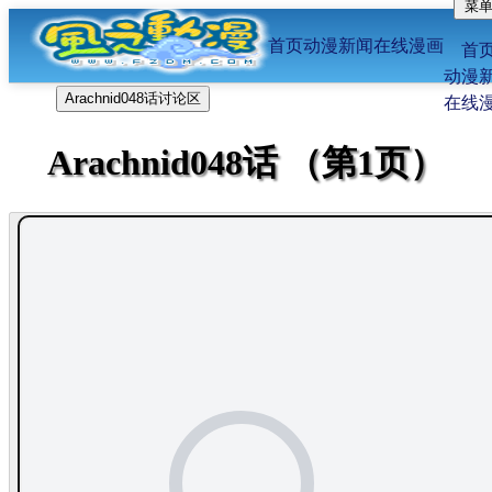
菜
位置：
FFF风之动漫首页
-
在线漫画
-
-
首页
动漫新闻
在线漫画
Arachnid048话
首
动漫
Arachnid048话讨论区
在线
Arachnid048话 （第1页）