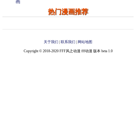
画
热门漫画推荐
关于我们
|
联系我们
|
网站地图
Copyright © 2018-2020 FFF风之动漫 fff动漫 版本 beta 1.0